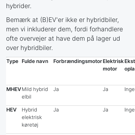
hybrider.
Bemærk at (B)EV'er ikke er hybridbiler,
men vi inkluderer dem, fordi forhandlere
ofte overvejer at have dem på lager ud
over hybridbiler.
Type
Fulde navn
Forbrændingsmotor
Elektrisk
Eks
motor
opl
MHEV
Mild hybrid
Ja
Ja
Ing
elbil
HEV
Hybrid
Ja
Ja
Ing
elektrisk
køretøj