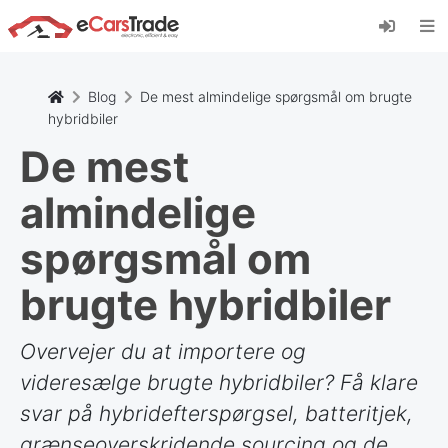
Installer eCarsTrade-webappen, føj den til din
startskærm, og modtag øjeblikkelige
opdateringer.
Installer
Annuller
Blog
De mest almindelige spørgsmål om brugte
hybridbiler
De mest
almindelige
spørgsmål om
brugte hybridbiler
Overvejer du at importere og
videresælge brugte hybridbiler? Få klare
svar på hybridefterspørgsel, batteritjek,
grænseoverskridende sourcing og de