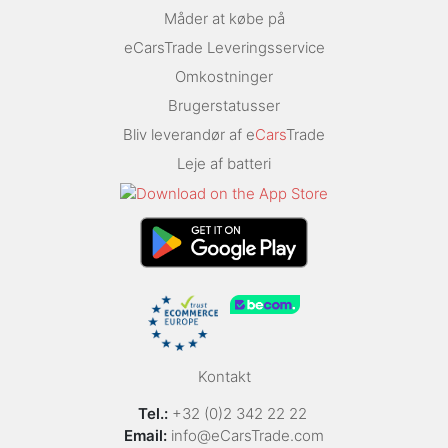
Måder at købe på
eCarsTrade Leveringsservice
Omkostninger
Brugerstatusser
Bliv leverandør af e
Cars
Trade
Leje af batteri
Kontakt
Tel.:
+32 (0)2 342 22 22
Email:
info@eCarsTrade.com