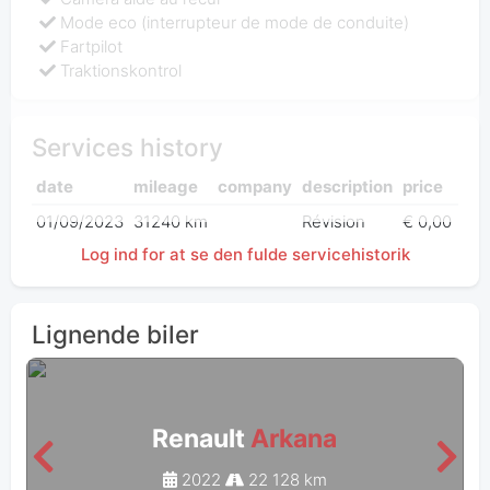
Mode eco (interrupteur de mode de conduite)
Fartpilot
Traktionskontrol
Services history
date
mileage
company
description
price
01/09/2023
31240 km
Révision
€ 0,00
Log ind for at se den fulde servicehistorik
Lignende biler
Renault
Arkana
2022
22 128 km