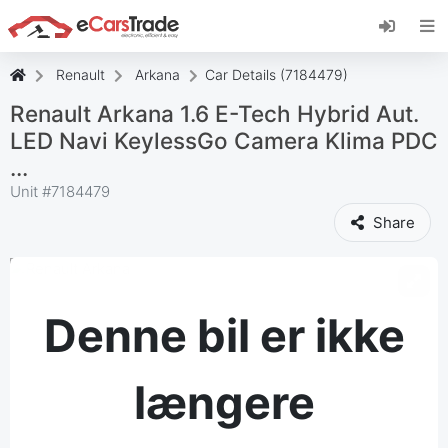
Installer eCarsTrade-webappen, føj den til din
startskærm, og modtag øjeblikkelige
opdateringer.
Renault
Arkana
Car Details (7184479)
Installer
Annuller
Renault Arkana 1.6 E-Tech Hybrid Aut.
LED Navi KeylessGo Camera Klima PDC
...
Unit #
7184479
Share
Denne bil er ikke
længere