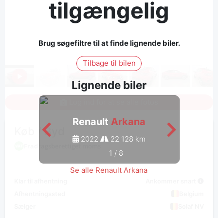
tilgængelig
Brug søgefiltre til at finde lignende biler.
Tilbage til bilen
Lignende biler
Log ind for at se alle fotos
Renault
Arkana
Køb / Byd
2022
22 128 km
Fradragsberettiget moms
1
/
8
Se alle Renault Arkana
Klar til afhentning
Ankommer snart
Afhentningssted
Belgium
Sælger
Solaf NV