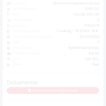
Kategori
SUV/terrængående køretøj
Motorstørrelse
1598 CC
Kraft
143 Hp 105 kW
Antal pladser
5
Enhed nr.
7184479
Oprindelsesland
Frankrig - "FLEURY TEA"
Første registreringsdato
01/12/2022
Døre
5
Brændstof
Hybrid (benzin/el)
Emissionsklasse
Euro6
CO₂
106 CO
2
Farve
Rød
Dokumenter
Log ind for at se bedømmelsen