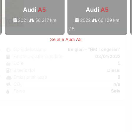
Audi
A5
Audi
A5
2021
58 217 km
2022
66 129 km
1
/
5
Se alle Audi A5
5
Oprindelsesland
Belgien - "HM Tongeren"
k
Første registreringsdato
03/01/2022
n
Døre
5
C
Brændstof
Diesel
W
Emissionsklasse
B
4
CO₂
n/a
7
Farve
Sølv