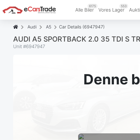
6175
553
Alle Biler
Vores Lager
Aukt
Audi
A5
Car Details (6947947)
AUDI A5 SPORTBACK 2.0 35 TDI S T
Unit #
6947947
Denne bi