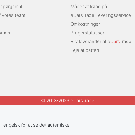
e spørgsmål
Måder at købe på
af vores team
eCarsTrade Leveringsservice
Omkostninger
ormen
Brugerstatusser
Bliv leverandør af e
Cars
Trade
Leje af batteri
© 2013-2026 eCarsTrade
il engelsk for at se det autentiske