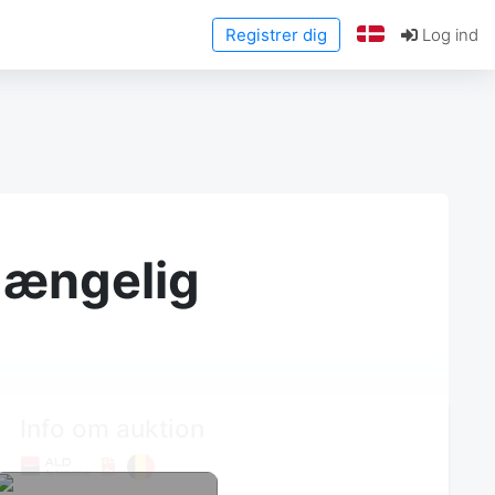
Registrer dig
Log ind
lgængelig
Info om auktion