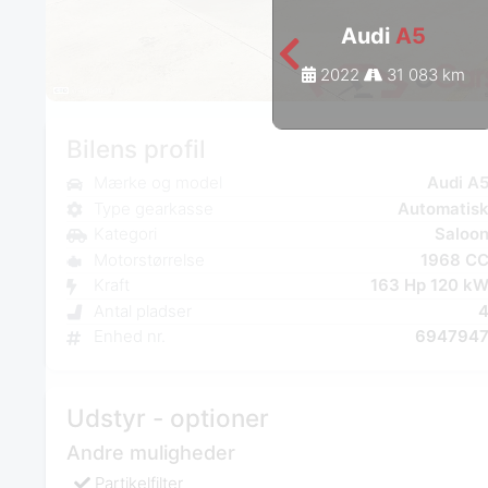
Audi
A5
2022
31 083 km
Bilens profil
Mærke og model
Audi A
Type gearkasse
Automatis
Kategori
Saloo
Motorstørrelse
1968 C
Kraft
163 Hp 120 k
Antal pladser
Enhed nr.
694794
Udstyr - optioner
Andre muligheder
Partikelfilter