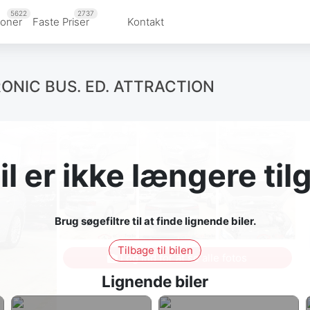
5622
2737
ioner
Faste Priser
Kontakt
RONIC BUS. ED. ATTRACTION
l er ikke længere ti
Brug søgefiltre til at finde lignende biler.
Tilbage til bilen
Log ind for at se alle fotos
Lignende biler