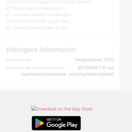
Lav provision og gennemsigtige gebyrer
Flersproget kundesupport
Verificeret kvalitet af køretøjer
Mere end 25.000 solgte biler
Leveringshjælp inden for EU
Yderligere information
Dokumenter
Registration, COC
Dokumentér oprindelsesland
BELGIUM (*if not
mentioned otherwise: pictures/description)