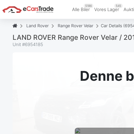
5186
545
Alle Biler
Vores Lager
Aukt
Land Rover
Range Rover Velar
Car Details (695
LAND ROVER Range Rover Velar / 20
Unit #
6954185
Denne bi