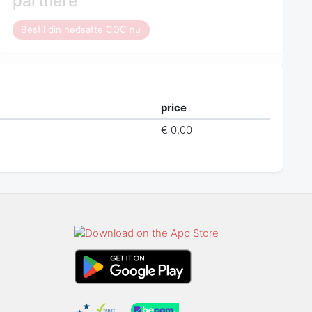
partnere
Bestil din nedsatte COC nu
price
€ 0,00