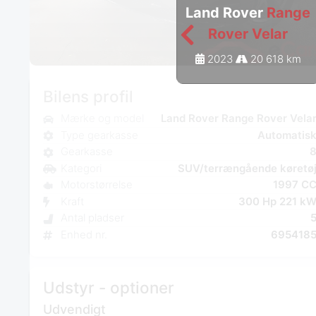
Land Rover
Range
Rover Velar
2023
20 618 km
Bilens profil
Mærke og model
Land Rover Range Rover Vela
Type gearkasse
Automatis
Gearkasse
Kategori
SUV/terrængående køretø
Motorstørrelse
1997 C
Kraft
300 Hp 221 k
Antal pladser
Enhed nr.
695418
Udstyr - optioner
Udvendigt