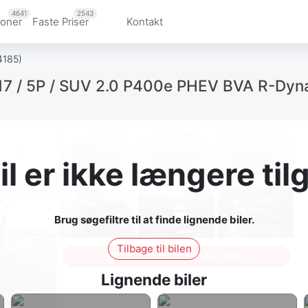
4641
2543
ioner
Faste Priser
Kontakt
4185)
17 / 5P / SUV 2.0 P400e PHEV BVA R-Dyn
l er ikke længere ti
Brug søgefiltre til at finde lignende biler.
Tilbage til bilen
Log ind for at se alle fotos
Lignende biler