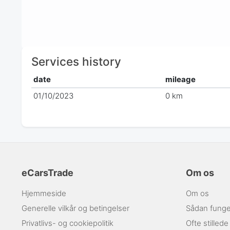
Services history
date
mileage
01/10/2023
0 km
eCarsTrade
Om os
Hjemmeside
Om os
Generelle vilkår og betingelser
Sådan funge
Privatlivs- og cookiepolitik
Ofte stilled