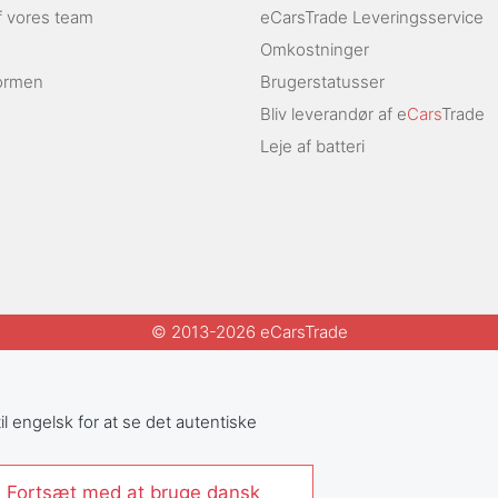
af vores team
eCarsTrade Leveringsservice
Omkostninger
ormen
Brugerstatusser
Bliv leverandør af e
Cars
Trade
Leje af batteri
© 2013-2026 eCarsTrade
il engelsk for at se det autentiske
 Fortsæt med at bruge dansk