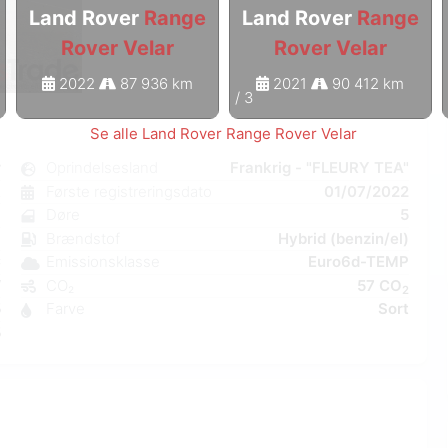
Land Rover
Range
Land Rover
Range
Rover Velar
Rover Velar
2022
87 936 km
2021
90 412 km
1
/
3
Se alle Land Rover Range Rover Velar
r
Oprindelsesland
Frankrig - "FLEURY TEA"
k
Første registreringsdato
01/07/2022
8
Døre
5
j
Brændstof
Hybrid (benzin/el)
C
Emissionsklasse
Euro6d-TEMP
W
CO₂
57 CO
2
5
Farve
Sort
5