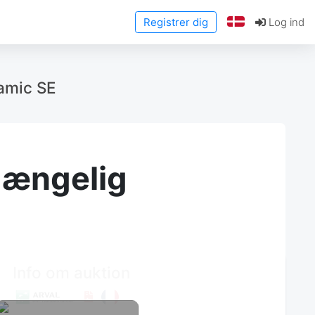
Registrer dig
Log ind
amic SE
lgængelig
Info om auktion