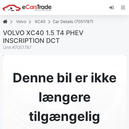
Installer eCarsTrade-webappen, føj den til din
startskærm, og modtag øjeblikkelige
opdateringer.
Volvo
XC40
Car Details (7051787)
Installer
Annuller
VOLVO XC40 1.5 T4 PHEV
INSCRIPTION DCT
Unit #
7051787
Denne bil er ikke
længere
tilgængelig