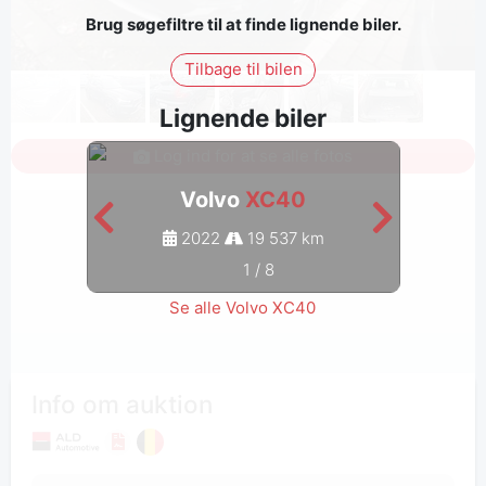
Brug søgefiltre til at finde lignende biler.
Tilbage til bilen
Lignende biler
Log ind for at se alle fotos
Volvo
XC40
2022
19 537 km
1
/
8
Se alle Volvo XC40
Info om auktion