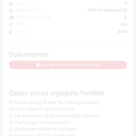
Døre
5
Brændstof
Hybrid (benzin/el)
Emissionsklasse
A
CO₂
n/a
Farve
Sort
Dokumenter
Log ind for at se bedømmelsen
Oplev vores vigtigste fordele
Bredt udvalg af biler fra leasingselskaber,
korttidsudlejere og forhandlere
Lav provision og gennemsigtige gebyrer
Flersproget kundesupport
Verificeret kvalitet af køretøjer
Mere end 25.000 solgte biler