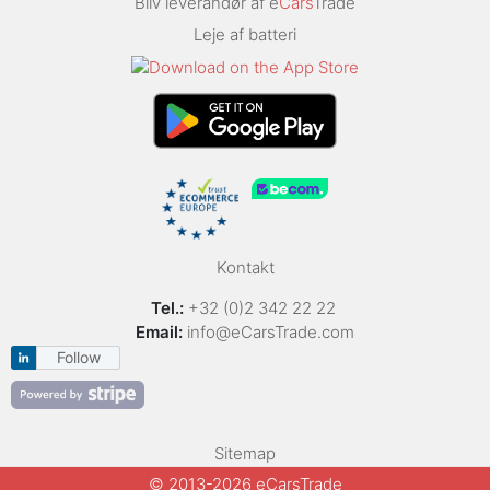
Bliv leverandør af e
Cars
Trade
Leje af batteri
Kontakt
Tel.:
+32 (0)2 342 22 22
Email:
info@eCarsTrade.com
Follow
Sitemap
© 2013-2026 eCarsTrade