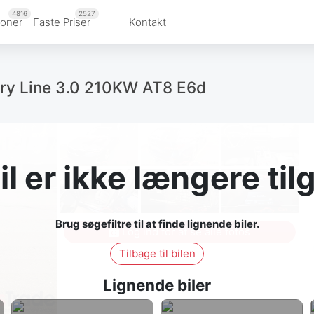
4816
2527
ioner
Faste Priser
Kontakt
ury Line 3.0 210KW AT8 E6d
l er ikke længere ti
Brug søgefiltre til at finde lignende biler.
Log ind for at se alle fotos
Tilbage til bilen
Lignende biler