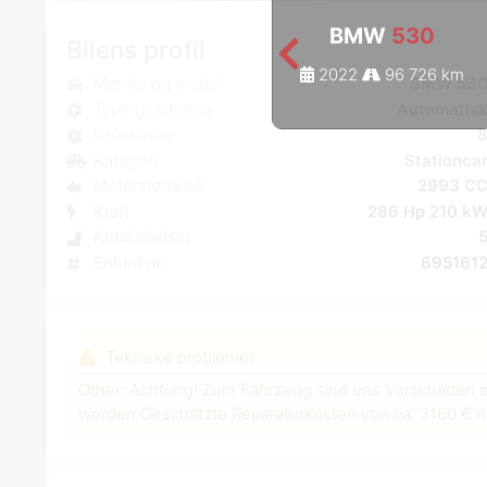
BMW
530
Bilens profil
2022
96 726 km
Mærke og model
BMW 53
Type gearkasse
Automatis
Gearkasse
Kategori
Stationca
Motorstørrelse
2993 C
Kraft
286 Hp 210 k
Antal pladser
Enhed nr.
695161
Tekniske problemer
Other: Achtung! Zum Fahrzeug sind uns Vorschäden i
worden.Geschätzte Reparaturkosten von ca. 3160 € ne