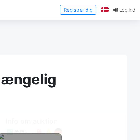
Registrer dig
Log ind
lgængelig
Info om auktion