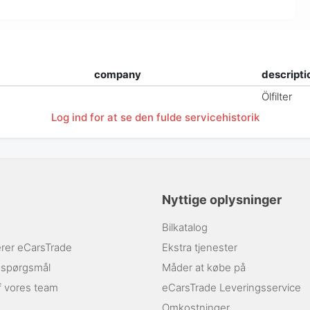
company
descripti
Ölfilter
Log ind for at se den fulde servicehistorik
Nyttige oplysninger
Bilkatalog
rer eCarsTrade
Ekstra tjenester
e spørgsmål
Måder at købe på
af vores team
eCarsTrade Leveringsservice
Omkostninger