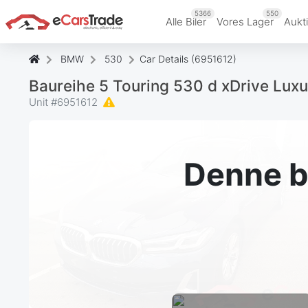
5366
550
Alle Biler
Vores Lager
Aukt
BMW
530
Car Details (6951612)
Baureihe 5 Touring 530 d xDrive Lux
Unit #
6951612
Denne bi