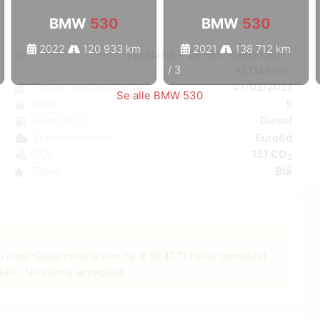
BMW
530
BMW
530
2022
120 933 km
2021
138 712 km
0
Oprindelsesland
Tyskland - "DE-64-RIEDSTADT-
1
/
3
ALTMANN"
k
Første registreringsdato
01/02/2021
8
Se alle BMW 530
Døre
5
r
Brændstof
Diesel
C
Emissionsklasse
Euro6d
W
CO₂
151 CO
5
2
Farve
Blå
2
n einer Gesamthöhe von ca. € 8647.71 netto gemeldet
tto. No claims accepted!