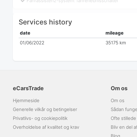
Fahrassistenz-system: fahrerlebnisschalter
Services history
date
mileage
01/06/2022
35175 km
eCarsTrade
Om os
Hjemmeside
Om os
Generelle vilkår og betingelser
Sådan funge
Privatlivs- og cookiepolitik
Ofte stilled
Overholdelse af kvalitet og krav
Bliv en del 
Blog